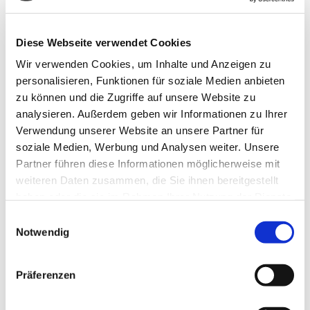
Mauern, Tischplatten, Verkleidungen und Ablagen aller Art. Der
Fantasie sind dabei keine Grenzen gesetzt. Wir beschaffen für
Diese Webseite verwendet Cookies
Sie hochwertigen Naturstein und setzen Ihre
Vorstellungen sauber und termingerecht für Sie um.
Wir verwenden Cookies, um Inhalte und Anzeigen zu
personalisieren, Funktionen für soziale Medien anbieten
Leistungsübersicht:
zu können und die Zugriffe auf unsere Website zu
analysieren. Außerdem geben wir Informationen zu Ihrer
Natursteintreppen und -mauern
Verwendung unserer Website an unsere Partner für
Terrassen und Bodenbeläge aus Naturstein
soziale Medien, Werbung und Analysen weiter. Unsere
Kaminplatten als Ofenbank oder Verblendung aus
Partner führen diese Informationen möglicherweise mit
Naturstein
weiteren Daten zusammen, die Sie ihnen bereitgestellt
haben oder die sie im Rahmen Ihrer Nutzung der Dienste
Wünschen Sie eine Beratung oder haben Sie Fragen? Dann
gesammelt haben.
Einwilligungsauswahl
kontaktieren Sie uns:
Notwendig
Jetzt Kontakt aufnehmen
Präferenzen