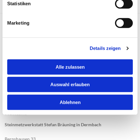
Statistiken
Anfahrt
Marketing
Details zeigen
Bitte akzeptieren Sie Marketing-Cookies, um
diese Karte anzuzeigen.
Alle zulassen
Accept cookies
Auswahl erlauben
Ablehnen
Kontakt
Steinmetzwerkstatt Stefan Bräuning in Dermbach
Bernshausen 33